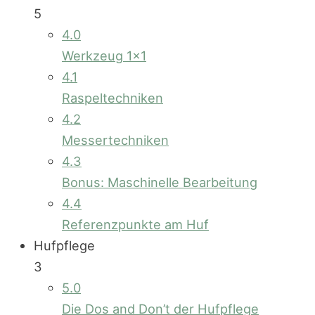
5
4.0
Werkzeug 1×1
4.1
Raspeltechniken
4.2
Messertechniken
4.3
Bonus: Maschinelle Bearbeitung
4.4
Referenzpunkte am Huf
Hufpflege
3
5.0
Die Dos and Don’t der Hufpflege